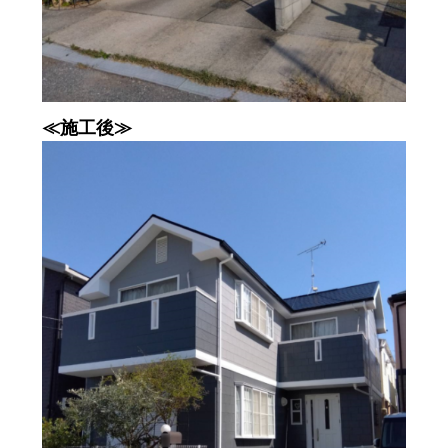
≪施工後≫